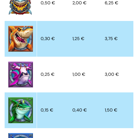
0,50 €
2,00 €
6,25 €
0,30 €
1,25 €
3,75 €
0,25 €
1,00 €
3,00 €
0,15 €
0,40 €
1,50 €