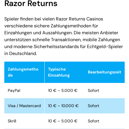
Razor Returns
Spieler finden bei vielen Razor Returns Casinos
verschiedene sichere Zahlungsmethoden für
Einzahlungen und Auszahlungen. Die meisten Anbieter
unterstützen schnelle Transaktionen, mobile Zahlungen
und moderne Sicherheitsstandards für Echtgeld-Spieler
in Deutschland.
Zahlungsmetho
Typische
Bearbeitungszeit
de
Einzahlung
PayPal
10 € – 5.000 €
Sofort
Visa / Mastercard
10 € – 10.000 €
Sofort
Skrill
10 € – 5.000 €
Sofort