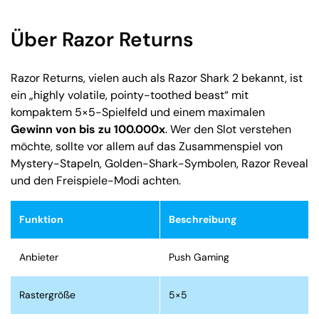
Über Razor Returns
Razor Returns, vielen auch als Razor Shark 2 bekannt, ist
ein „highly volatile, pointy-toothed beast“ mit
kompaktem 5×5-Spielfeld und einem maximalen
Gewinn von bis zu 100.000x
. Wer den Slot verstehen
möchte, sollte vor allem auf das Zusammenspiel von
Mystery-Stapeln, Golden-Shark-Symbolen, Razor Reveal
und den Freispiele-Modi achten.
Funktion
Beschreibung
Anbieter
Push Gaming
Rastergröße
5×5