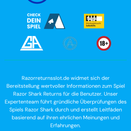
Razorreturnsslot.de widmet sich der
Bereitstellung wertvoller Informationen zum Spiel
Razor Shark Returns für die Benutzer. Unser
Expertenteam führt gründliche Überprüfungen des
Spiels Razor Shark durch und erstellt Leitfäden
basierend auf ihren ehrlichen Meinungen und
Erfahrungen.