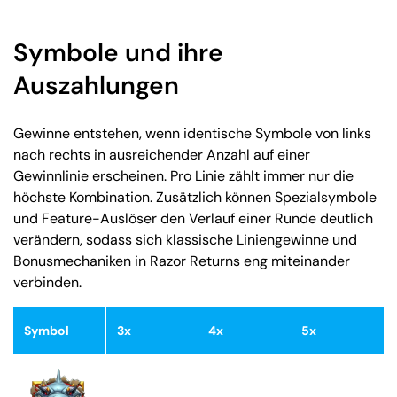
Symbole und ihre
Auszahlungen
Gewinne entstehen, wenn identische Symbole von links
nach rechts in ausreichender Anzahl auf einer
Gewinnlinie erscheinen. Pro Linie zählt immer nur die
höchste Kombination. Zusätzlich können Spezialsymbole
und Feature-Auslöser den Verlauf einer Runde deutlich
verändern, sodass sich klassische Liniengewinne und
Bonusmechaniken in Razor Returns eng miteinander
verbinden.
Symbol
3x
4x
5x