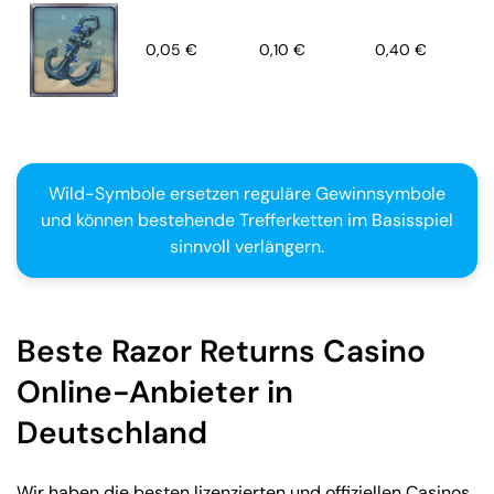
0,05 €
0,10 €
0,40 €
Wild-Symbole ersetzen reguläre Gewinnsymbole
und können bestehende Trefferketten im Basisspiel
sinnvoll verlängern.
Beste Razor Returns Casino
Online-Anbieter in
Deutschland
Wir haben die besten lizenzierten und offiziellen Casinos