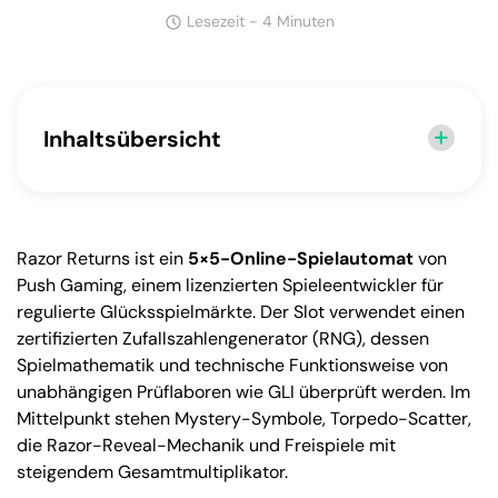
Lesezeit - 4 Minuten
Inhaltsübersicht
Über Razor Returns
Symbole und ihre Auszahlungen
Razor Returns ist ein
5×5-Online-Spielautomat
von
Beste Razor Returns Casino Online-
Push Gaming, einem lizenzierten Spieleentwickler für
Anbieter in Deutschland
regulierte Glücksspielmärkte. Der Slot verwendet einen
Einzahlungsmethoden für Razor Returns
zertifizierten Zufallszahlengenerator (RNG), dessen
Bonusfunktionen im Spielverlauf
Spielmathematik und technische Funktionsweise von
unabhängigen Prüflaboren wie GLI überprüft werden. Im
Ähnliche Slots mit Hai-Thema
Mittelpunkt stehen Mystery-Symbole, Torpedo-Scatter,
FAQ
die Razor-Reveal-Mechanik und Freispiele mit
steigendem Gesamtmultiplikator.