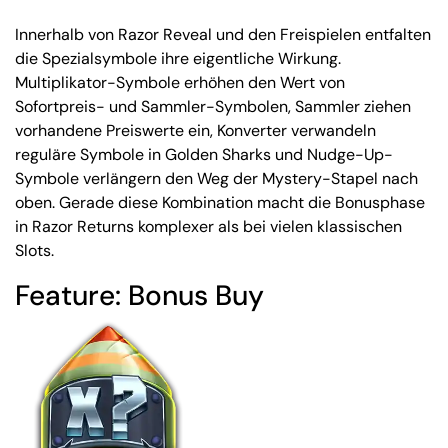
Innerhalb von Razor Reveal und den Freispielen entfalten
die Spezialsymbole ihre eigentliche Wirkung.
Multiplikator-Symbole erhöhen den Wert von
Sofortpreis- und Sammler-Symbolen, Sammler ziehen
vorhandene Preiswerte ein, Konverter verwandeln
reguläre Symbole in Golden Sharks und Nudge-Up-
Symbole verlängern den Weg der Mystery-Stapel nach
oben. Gerade diese Kombination macht die Bonusphase
in Razor Returns komplexer als bei vielen klassischen
Slots.
Feature: Bonus Buy